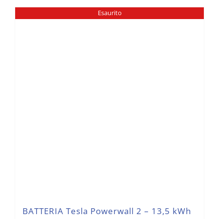
6.400,00 €.
3.627,00 €.
Esaurito
BATTERIA Tesla Powerwall 2 – 13,5 kWh