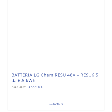
BATTERIA LG Chem RESU 48V – RESU6.5
da 6,5 kWh
Il
Il
6.400,00
€
3.627,00
€
prezzo
prezzo
originale
attuale
Details
era:
è: