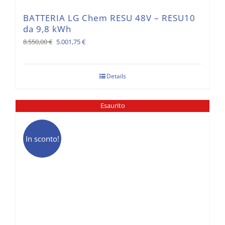
BATTERIA LG Chem RESU 48V – RESU10
da 9,8 kWh
Il
Il
8.550,00
€
5.001,75
€
prezzo
prezzo
originale
attuale
Details
era:
è:
8.550,00 €.
5.001,75 €.
Esaurito
In sconto!