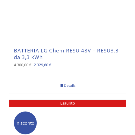
BATTERIA LG Chem RESU 48V – RESU3.3
da 3,3 kWh
Il
Il
4.300,00
€
2.329,60
€
prezzo
prezzo
originale
attuale
Details
era:
è:
4.300,00 €.
2.329,60 €.
Esaurito
In sconto!