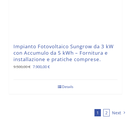
Impianto Fotovoltaico Sungrow da 3 kW
con Accumulo da 5 kWh – Fornitura e
installazione e pratiche comprese.
Il
Il
9.500,00
€
7.900,00
€
prezzo
prezzo
originale
attuale
Details
era:
è:
9.500,00 €.
7.900,00 €.
1
2
Next