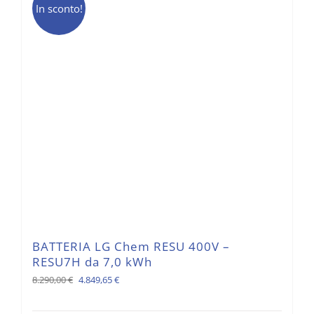
In sconto!
BATTERIA LG Chem RESU 400V –
RESU7H da 7,0 kWh
Il
Il
8.290,00
€
4.849,65
€
prezzo
prezzo