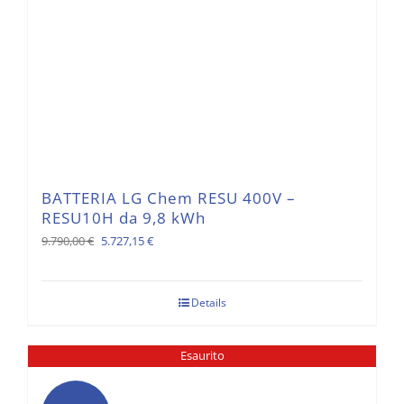
BATTERIA LG Chem RESU 400V –
RESU10H da 9,8 kWh
Il
Il
9.790,00
€
5.727,15
€
prezzo
prezzo
originale
attuale
Details
era:
è:
9.790,00 €.
5.727,15 €.
Esaurito