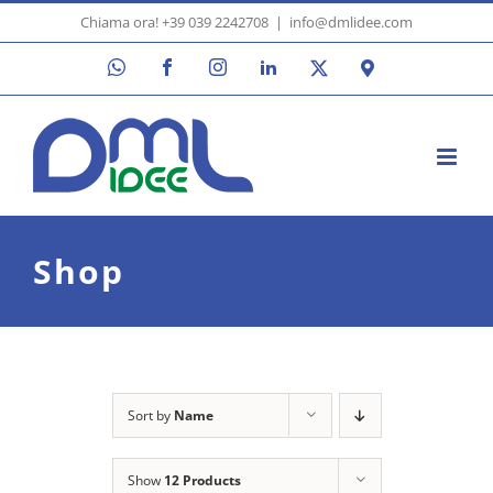
Skip
Chiama ora! +39 039 2242708
|
info@dmlidee.com
to
WhatsApp
Facebook
Instagram
LinkedIn
X
Google
content
Maps
Shop
Sort by
Name
Show
12 Products