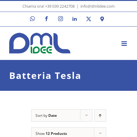
Skip
Chiama ora! +39 039 2242708
|
info@dmlidee.com
to
WhatsApp
Facebook
Instagram
LinkedIn
X
Google
content
Maps
Batteria Tesla
Sort by
Date
Show
12 Products