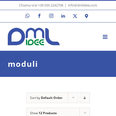
Skip
Chiama ora! +39 039 2242708
|
info@dmlidee.com
to
WhatsApp
Facebook
Instagram
LinkedIn
X
Google
content
Maps
moduli
Sort by
Default Order
Show
12 Products