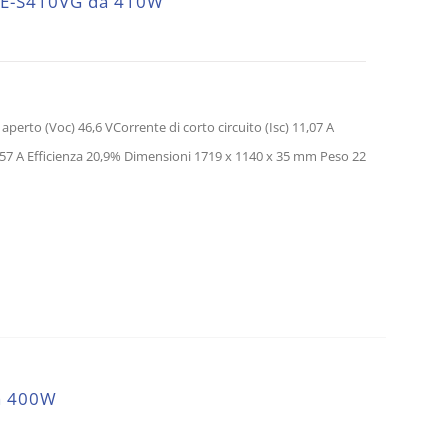
HIE-S410VG da 410W
perto (Voc) 46,6 VCorrente di corto circuito (Isc) 11,07 A
7 A Efficienza 20,9% Dimensioni 1719 x 1140 x 35 mm Peso 22
a 400W