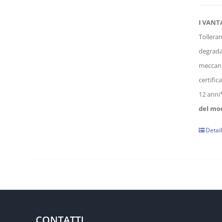
I VANT
Tolleran
degrada
meccanic
certifi
12 anni
del mod
Detai
CONTATTI