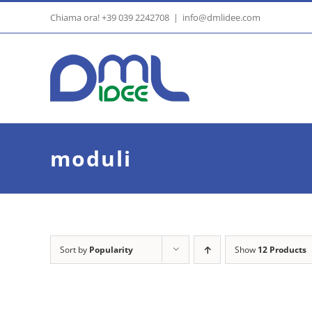
Skip
Chiama ora! +39 039 2242708
|
info@dmlidee.com
to
content
moduli
Sort by
Popularity
Show
12 Products