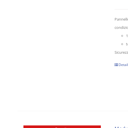
Pannello
condizio
1
t
Sicurezz
Detai