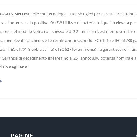
AGGI IN SINTESI
Celle con tecnologia PERC Shingled per elevate prestazioni e 
za di potenza solo positiva -0/+5W Utilizzo di materiali di qualità elevata pe
zione del modulo Vetro con spessore di 3,2 mm con rivestimento selettivo ant
a per elevati carichi neve Le certificazioni secondo IEC 61215 e IEC 61730 ga
cazioni IEC 61701 (nebbia salina) e IEC 62716 (ammonia) ne garantiscono il 
* Garanzia di decadimento lineare fino al 25° anno: 80% potenza nominale 
ulo negli anni
ls
PAGINE