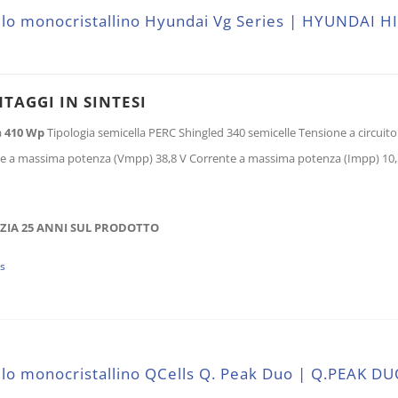
o monocristallino Hyundai Vg Series | HYUNDAI H
NTAGGI IN SINTESI
a
410 Wp
Tipologia semicella PERC Shingled 340 semicelle Tensione a circuito a
e a massima potenza (Vmpp) 38,8 V Corrente a massima potenza (Impp) 10,5
IA 25 ANNI SUL PRODOTTO
ls
lo monocristallino QCells Q. Peak Duo | Q.PEAK D