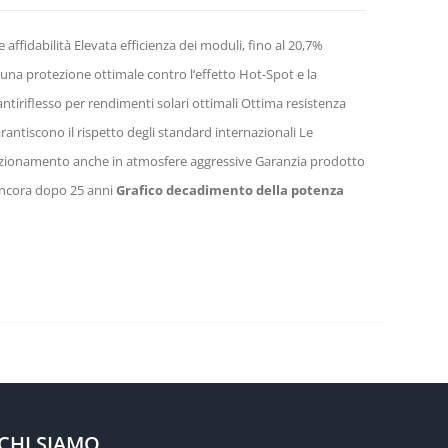
affidabilità Elevata efficienza dei moduli, fino al 20,7%
r una protezione ottimale contro l‘effetto Hot-Spot e la
iriflesso per rendimenti solari ottimali Ottima resistenza
rantiscono il rispetto degli standard internazionali Le
funzionamento anche in atmosfere aggressive Garanzia prodotto
ancora dopo 25 anni
Grafico decadimento della potenza
CHI SIAMO