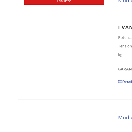
Modu
Esaurito
I VA
Potenz
Tension
kg
GARANZ
Detai
Modu