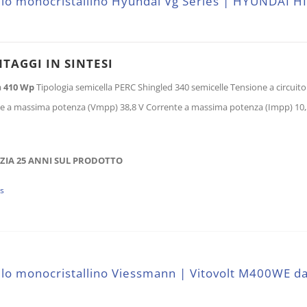
lo monocristallino Hyundai Vg Series | HYUNDAI 
NTAGGI IN SINTESI
a
410 Wp
Tipologia semicella PERC Shingled 340 semicelle Tensione a circuito a
e a massima potenza (Vmpp) 38,8 V Corrente a massima potenza (Impp) 10,5
IA 25 ANNI SUL PRODOTTO
ls
lo monocristallino Viessmann | Vitovolt M400WE d