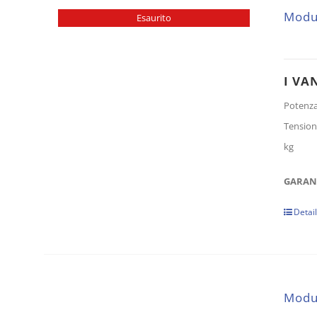
Modul
Esaurito
I VA
Potenz
Tension
kg
GARANZ
Detai
Modu