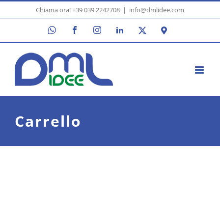
Skip
Chiama ora! +39 039 2242708
|
info@dmlidee.com
to
WhatsApp
Facebook
Instagram
LinkedIn
X
Google
content
Maps
Carrello