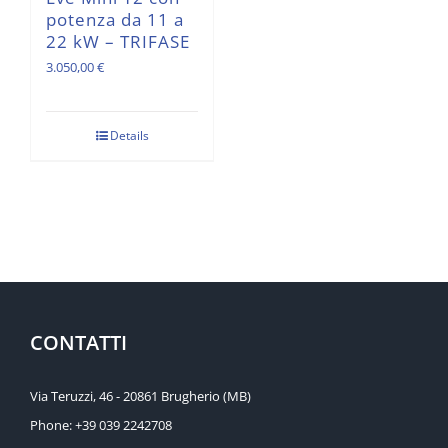
potenza da 11 a
22 kW – TRIFASE
3.050,00
€
Details
CONTATTI
Via Teruzzi, 46 - 20861 Brugherio (MB)
Phone:
+39 039 2242708