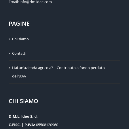
Email:
info@dmlidee.com
PAGINE
Chi siamo
Contatti
Hai un’azienda agricola? | Contributo a fondo perduto
dell’80%
CHI SIAMO
D.M.L. Idee S.r.l.
C.FISC. | P.IVA:
05508120960