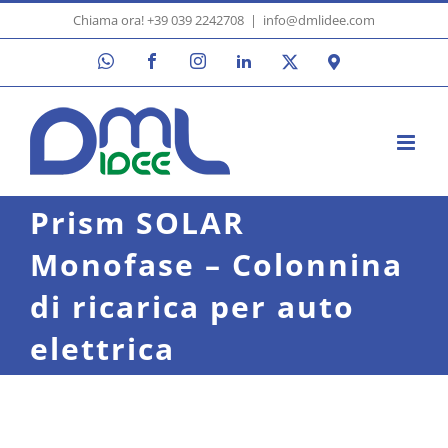
Skip
Chiama ora! +39 039 2242708
|
info@dmlidee.com
to
WhatsApp
Facebook
Instagram
LinkedIn
X
Google
content
Maps
Prism SOLAR
Monofase – Colonnina
di ricarica per auto
elettrica