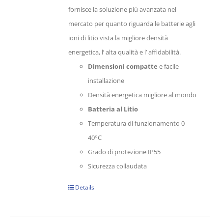
era:
è:
fornisce la soluzione più avanzata nel
8.550,00 €.
5.001,75 €.
mercato per quanto riguarda le batterie agli
ioni di litio vista la migliore densità
energetica, l’ alta qualità e l’ affidabilità.
Dimensioni compatte
e facile
installazione
Densità energetica migliore al mondo
Batteria al Litio
Temperatura di funzionamento 0-
40°C
Grado di protezione IP55
Sicurezza collaudata
Details