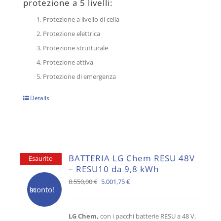
protezione a 5 livelli:
Protezione a livello di cella
Protezione elettrica
Protezione strutturale
Protezione attiva
Protezione di emergenza
Details
BATTERIA LG Chem RESU 48V
Esaurito
– RESU10 da 9,8 kWh
Il
Il
8.550,00
€
5.001,75
€
In sconto!
prezzo
prezzo
originale
attuale
LG Chem,
con i pacchi batterie RESU a 48 V,