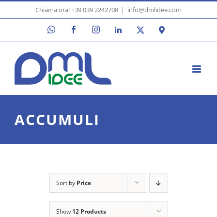
Skip
Chiama ora! +39 039 2242708
|
info@dmlidee.com
to
WhatsApp
Facebook
Instagram
LinkedIn
X
Google
content
Maps
ACCUMULI
Sort by
Price
Show
12 Products