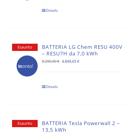
originale
attuale
Details
era:
è:
9.790,00 €.
5.727,15 €.
BATTERIA LG Chem RESU 400V
Esaurito
– RESU7H da 7,0 kWh
Il
Il
8.290,00
€
4.849,65
€
In sconto!
prezzo
prezzo
originale
attuale
Details
era:
è:
8.290,00 €.
4.849,65 €.
BATTERIA Tesla Powerwall 2 –
Esaurito
13,5 kWh