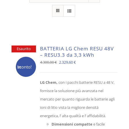
BATTERIA LG Chem RESU 48V
Esaurito
– RESU3.3 da 3,3 kWh
Il
Il
4.300,00
€
2.329,60
€
In sconto!
prezzo
prezzo
originale
attuale
LG Chem,
con i pacchi batterie RESU a 48 V,
era:
è:
fornisce la soluzione più avanzata nel
4.300,00 €.
2.329,60 €.
mercato per quanto riguarda le batterie agli
ioni di litio vista la migliore densità
energetica, l’ alta qualità e l’ affidabilità.
Dimensioni compatte
e facile