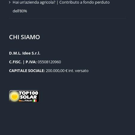
Hai un’azienda agricola? | Contributo a fondo perduto
dell’80%
CHI SIAMO
D.M.L. Idee S.r.l.
C.FISC. | P.IVA:
05508120960
CAPITALE SOCIALE:
200.000,00 € int. versato