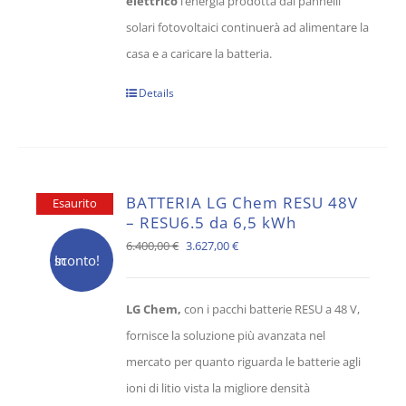
elettrico
l’energia prodotta dai pannelli
solari fotovoltaici continuerà ad alimentare la
casa e a caricare la batteria.
Details
BATTERIA LG Chem RESU 48V
Esaurito
– RESU6.5 da 6,5 kWh
Il
Il
6.400,00
€
3.627,00
€
In sconto!
prezzo
prezzo
originale
attuale
LG Chem,
con i pacchi batterie RESU a 48 V,
era:
è:
fornisce la soluzione più avanzata nel
6.400,00 €.
3.627,00 €.
mercato per quanto riguarda le batterie agli
ioni di litio vista la migliore densità