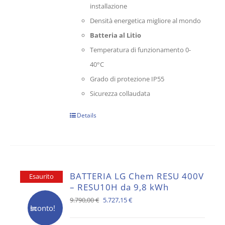
installazione
Densità energetica migliore al mondo
Batteria al Litio
Temperatura di funzionamento 0-
40°C
Grado di protezione IP55
Sicurezza collaudata
Details
BATTERIA LG Chem RESU 400V
Esaurito
– RESU10H da 9,8 kWh
Il
Il
9.790,00
€
5.727,15
€
In sconto!
prezzo
prezzo