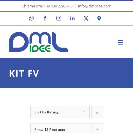
Skip
Chiama ora! +39 039 2242708
|
info@dmlidee.com
to
WhatsApp
Facebook
Instagram
LinkedIn
X
Google
content
Maps
KIT FV
Sort by
Rating
Show
12 Products