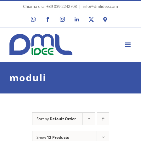
Skip
Chiama ora! +39 039 2242708
|
info@dmlidee.com
to
WhatsApp
Facebook
Instagram
LinkedIn
X
Google
content
Maps
moduli
Sort by
Default Order
Show
12 Products